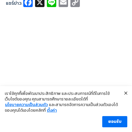
Fa
X
Li
E
C
แชร์ข่าว:
ce
n
m
o
b
e
ai
p
o
l
y
o
Li
k
n
k
เราใช้คุกกี้เพื่อพัฒนาประสิทธิภาพ และประสบการณ์ที่ดีในการใช้
เว็บไซต์ของคุณ คุณสามารถศึกษารายละเอียดได้ที่
นโยบายความเป็นส่วนตัว
และสามารถจัดการความเป็นส่วนตัวเองได้
©2024 Copyright Institute of Dermatology Thailand
ของคุณได้เองโดยคลิกที่
ตั้งค่า
นโยบายการคุ้มครองข้อมูลส่วนบุคคล
นโยบายคุกกี้
ข้อตกลงการใช้งาน
ยอมรับ
ผู้เข้าชม [ahc_total_visits]