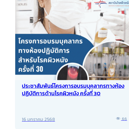
o
l
y
o
Li
k
n
k
ประชาสัมพันธ์โครงการอบรมบุคลากรทางห้อง
ปฏิบัติการด้านโรคผิวหนัง ครั้งที่ 30
16 มกราคม 2568
66