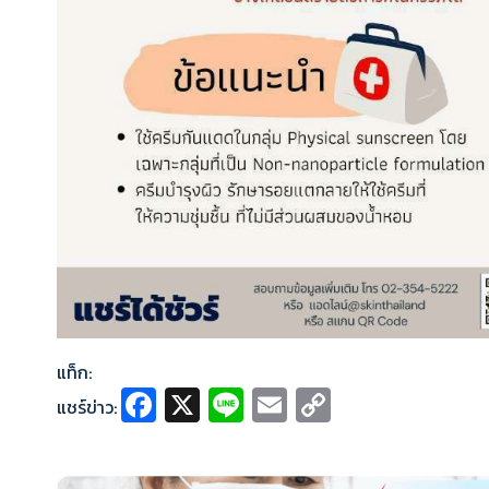
แท็ก:
Fa
X
Li
E
C
แชร์ข่าว:
ce
n
m
o
b
e
ai
p