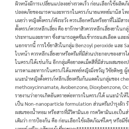
ผิวหนังมีการเปลี่ยนแปลงอย่างรวดเร็ว ก่อนเลือกใช้ผลิต
ปลอดภัยของมารดาและทารกในครรภ์นายแพทย์มานัส โพธ
เผยว่า หญิงตั้งครรภ์พึงระวัง ควรเลือกครีมหรือยาที่ไม่มีสา
ตั้งครรภ์ควรหลีกเลี่ยง คือ ยารักษาสิวควรหลีกเลี่ยงยาในก
ประทานและยาทา ซึ่งสามารถดูดซึมเข้ากระแสเลือด และผ่
นอกจากนี้ การใช้ยาสิวในกลุ่ม Benzoyl peroxide และ Sal
ใบหน้า ควรหลีกเลี่ยงยาหรือครีมที่มีส่วนประกอบของสารไ
ในครรภ์ได้เช่นกัน อีกกลุ่มคือยาลดเม็ดสีที่มีส่วนผสมของ
มารดาและทารกในครรภ์ได้แพทย์หญิงมิ่งขวัญ วิชัยดิษฐ ผู
แนะนำหญิงตั้งครรภ์หลีกเลี่ยงครีมกันแดดในกลุ่มของ c
methoxycinnamate, Avobenzone, Dioxybenzone, Octo
รายงานว่าอาจเกิดอันตรายต่อทารกในครรภ์ได้ แนะนำให้ใช
เป็น Non-nanoparticle formulation ส่วนครีมบำรุงผิว รัก
ผสมของน้ำหอม หรือสารที่มีวิตามินเอ กรดวิตามินเอเป็น
เติมว่า การป้องกัน คือ ก่อนเลือกใช้ผลิตภัณฑ์ใดๆ หรือมีข
แพทย์ หรือเภสัชกรผู้เชี่ยวชาญ******************