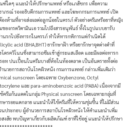
ภัณฑ์ใดๆ แนะนำให้ปรึกษาแพทย์ หรือเภสัชกร เพื่อความ
าภรณ์ รองอธิบดีกรมการแพทย์ และโฆษกกรมการแพทย์ เปิด
รต้องห้ามที่อาจส่งผลต่อลูกน้อยในครรภ์ ตัวอย่างครีมหรือยาที่หญิง
ลุ่มของกรดวิตามินเอ รวมไปถึงสารอนุพันธ์ ทั้งในรูปแบบยารับ
านรกไปยังทารกในครรภ์ ทำให้ทารกพิการแต่กำเนิดได้
icylic acid (BHA,BHT) ยารักษาฝ้า หรือยารักษาจุดด่างดำที่
ฮโดรควิโนนซึ่งสามารถซึมเข้าสู่กระแสเลือด และมีผลต่อทารก
ปรอท ปนเปื้อนในครีมบางยี่ห้อในท้องตลาด เป็นอันตรายทั้งต่อ
้อำนวยการสถาบันโรคผิวหนัง กรมการแพทย์ กล่าวเพิ่มเติมว่า
hemical sunscreen โดยเฉพาะ Oxybenzone, Octyl
crylene และ para-aminobenzoic acid (PABA) เนื่องจากมี
้ครีมกันแดดในกลุ่ม Physical sunscreen โดยเฉพาะกลุ่มที่
ษารอยแตกลาย แนะนำให้ใช้ครีมที่ให้ความชุ่มชื้น ที่ไม่มีส่วน
ส่วนประกอบ ผู้อำนวยการสถาบันโรคผิวหนัง ให้คำแนะนำเพิ่ม
้อสงสัย พบปัญหาเกี่ยวกับผลิตภัณฑ์ ยาที่ใช้อยู่ แนะนำให้ปรึกษา
***********************