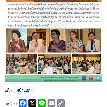
หน้าแรก
แท็ก:
Fa
X
Li
E
C
แชร์ข่าว: