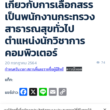
เกี่ยวกับการเลือกสรร
เป็นพนักงานกระทรวง
สาธารณสุขทั่วไป
ตำแหน่งนักวิชาการ
คอมพิวเตอร์
20 กรกฎาคม 2564
74
กำหนดวัน เวลา สถานที่และรายชื่อผู้มีสิทธิ
ดาวน์โหลด
แท็ก:
Fa
X
Li
E
C
แชร์ข่าว:
ce
n
m
o
b
e
ai
p