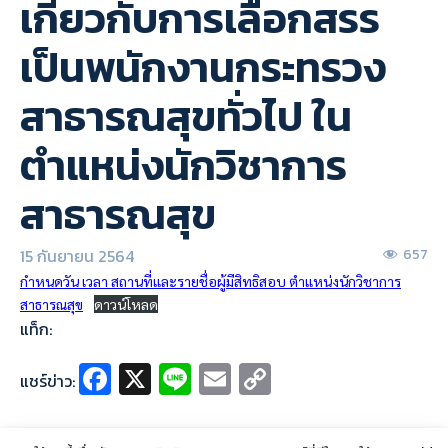
เกี่ยวกับการเลือกสรร
เป็นพนักงานกระทรวง
สาธารณสุขทั่วไป ใน
ตำแหน่งนักวิชาการ
สาธารณสุข
15 กันยายน 2564
657
กำหนดวัน เวลา สถานที่และรายชื่อผู้มีสิทธิสอบ ตำแหน่งนักวิชาการ
สาธารณสุข
ดาวน์โหลด
แท็ก:
Fa
X
Li
E
C
แชร์ข่าว:
ce
n
m
o
b
e
ai
p