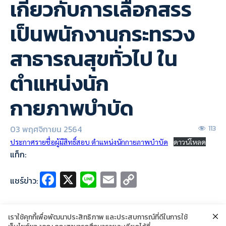
เกี่ยวกับการเลือกสรร
เป็นพนักงานกระทรวง
สาธารณสุขทั่วไป ใน
ตำแหน่งนัก
กายภาพบำบัด
03 พฤศจิกายน 2564
113
ประกาศรายชื่อผู้มีสิทธิ์สอบ ตำแหน่งนักกายภาพบำบัด
ดาวน์โหลด
แท็ก:
Fa
X
Li
E
C
แชร์ข่าว:
ce
n
m
o
b
e
ai
p
เราใช้คุกกี้เพื่อพัฒนาประสิทธิภาพ และประสบการณ์ที่ดีในการใช้