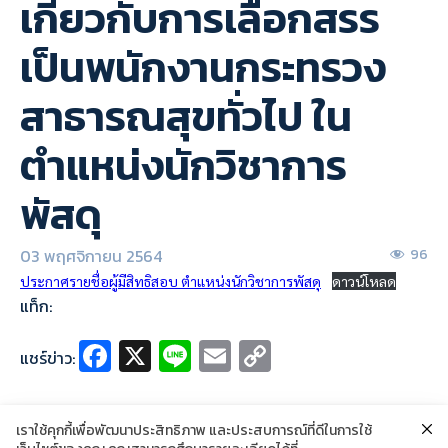
เกี่ยวกับการเลือกสรร
เป็นพนักงานกระทรวง
สาธารณสุขทั่วไป ใน
ตำแหน่งนักวิชาการ
พัสดุ
03 พฤศจิกายน 2564
96
ประกาศรายชื่อผู้มีสิทธิสอบ ตำแหน่งนักวิชาการพัสดุ
ดาวน์โหลด
แท็ก:
Fa
X
Li
E
C
แชร์ข่าว:
ce
n
m
o
b
e
ai
p
เราใช้คุกกี้เพื่อพัฒนาประสิทธิภาพ และประสบการณ์ที่ดีในการใช้