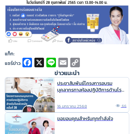
แท็ก:
Fa
X
Li
E
C
แชร์ข่าว:
ce
n
m
o
ข่าวแนะนำ
b
e
ai
p
ประชาสัมพันธ์โครงการอบรม
o
l
y
บุคลากรทางห้องปฏิบัติการด้านโรค
ผิวหนัง ครั้งที่ 30
o
Li
16 มกราคม 2568
66
k
n
k
ขอขอบคุณสำหรับทุกกำลังใจ