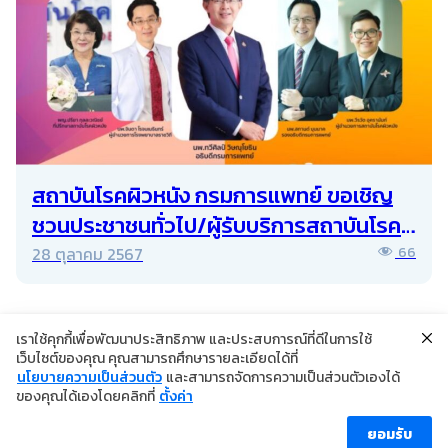
สถาบันโรคผิวหนัง กรมการแพทย์ ขอเชิญ
ชวนประชาชนทั่วไป/ผู้รับบริการสถาบันโรค
ผิวหนังร่วมงานวันสะเก็ดเงินโลก ประจำปี
28 ตุลาคม 2567
66
พ.ศ. 2567
เราใช้คุกกี้เพื่อพัฒนาประสิทธิภาพ และประสบการณ์ที่ดีในการใช้
เว็บไซต์ของคุณ คุณสามารถศึกษารายละเอียดได้ที่
นโยบายความเป็นส่วนตัว
และสามารถจัดการความเป็นส่วนตัวเองได้
©2024 Copyright Institute of Dermatology Thailand
ของคุณได้เองโดยคลิกที่
ตั้งค่า
นโยบายการคุ้มครองข้อมูลส่วนบุคคล
นโยบายคุกกี้
ข้อตกลงการใช้งาน
ยอมรับ