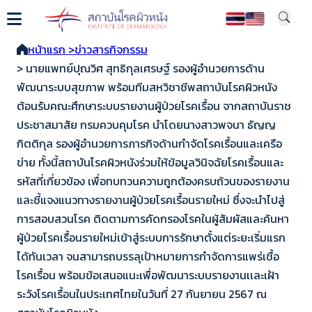
หน้าแรก >
ข่าวสารกิจกรรม
> นายแพทย์ปุณวิศ สุทธิกุลเศรษฐ์ รองผู้อำนวยการด้าน
พัฒนาระบบสุขภาพ พร้อมทีมสหวิชาชีพสถาบันโรคผิวหนัง
ต้อนรับคณะศึกษาระบบรายงานผู้ป่วยโรคเรื้อน จากสถาบันราช
ประชาสมาสัย กรมควบคุมโรค นำโดยนางสาวพจนา ธัญญ
กิตติกุล รองผู้อำนวยการภารกิจด้านกำจัดโรคเรื้อนและเครือ
ข่าย ทั้งนี้สถาบันโรคผิวหนังร่วมให้ข้อมูลวินิจฉัยโรคเรื้อนและ
รหัสที่เกี่ยว​ข้อง เพื่อทบทวนความถูกต้องครบถ้วนของรายงาน
และชี้แจงแนวทางรายงานผู้ป่วยโรคเรื้อนรายใหม่ ซึ่งจะนำไปสู่
การสอบสวนโรค ติดตามการคัดกรองโรคในผู้สัมผัสและค้นหา
ผู้ป่วยโรคเรื้อนรายใหม่เข้าสู่ระบบการรักษาตั้งแต่ระยะเริ่มแรก
ได้ทันเวลา จนสามารถบรรลุเป้าหมายการกำจัดการแพร่เชื้อ
โรคเรื้อน พร้อมข้อเสนอแนะเพื่อพัฒนาระบบรายงานเเละเฝ้า
ระวังโรคเรื้อนในประเทศไทยในวันที่ 27 กันยายน 2567 ณ