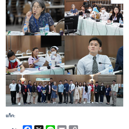
แท็ก: