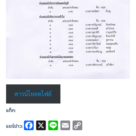
ดาวน์โหลดไฟล์
แท็ก:
Fa
X
Li
E
C
แชร์ข่าว:
ce
n
m
o