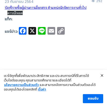
23 กันยายน 2564
292
บัญชีรายชื่อผู้ผ่านการเลือกสรร ตำแหน่งนักจัดการงานทั่วไป
ดาวน์โหลด
แท็ก:
Fa
X
Li
E
C
แชร์ข่าว:
ce
n
m
o
b
e
ai
p
o
l
y
o
Li
k
n
k
เราใช้คุกกี้เพื่อพัฒนาประสิทธิภาพ และประสบการณ์ที่ดีในการใช้
เว็บไซต์ของคุณ คุณสามารถศึกษารายละเอียดได้ที่
นโยบายความเป็นส่วนตัว
และสามารถจัดการความเป็นส่วนตัวเองได้
©2024 Copyright Institute of Dermatology Thailand
ของคุณได้เองโดยคลิกที่
ตั้งค่า
นโยบายการคุ้มครองข้อมูลส่วนบุคคล
นโยบายคุกกี้
ข้อตกลงการใช้งาน
ยอมรับ
ผู้เข้าชม [ahc_total_visits]