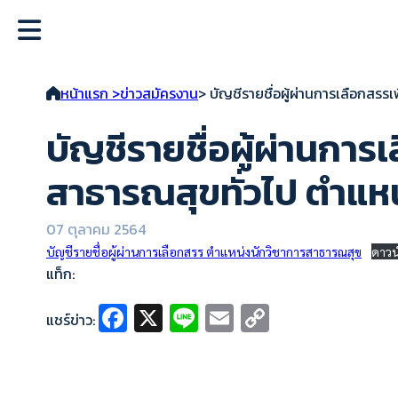
หน้าแรก >
ข่าวสมัครงาน
> บัญชีรายชื่อผู้ผ่านการเลือกสร
บัญชีรายชื่อผู้ผ่านการ
สาธารณสุขทั่วไป ตำแห
07 ตุลาคม 2564
บัญชีรายชื่อผู้ผ่านการเลือกสรร ตำแหน่งนักวิชาการสาธารณสุข
ดาวน
แท็ก:
Fa
X
Li
E
C
แชร์ข่าว:
ce
n
m
o
b
e
ai
p