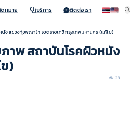
นัดหมาย
บริการ
ติดต่อเรา
ิวหนัง แขวงทุ่งพญาไท เขตราชเทวี กรุงเทพมหานคร (แก้ไข)
ายภาพ สถาบันโรคผิวหนัง
ไข)
29