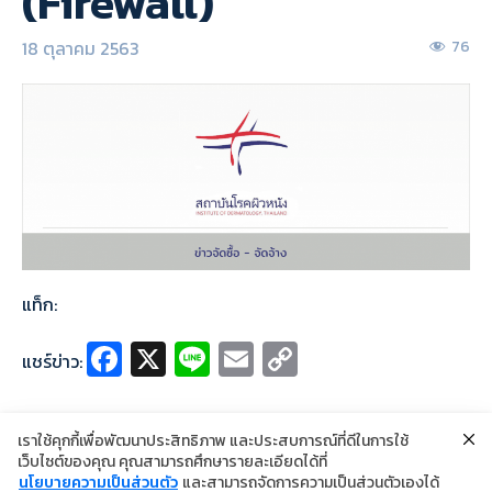
(Firewall)
18 ตุลาคม 2563
76
แท็ก:
Fa
X
Li
E
C
แชร์ข่าว:
ce
n
m
o
b
e
ai
p
เราใช้คุกกี้เพื่อพัฒนาประสิทธิภาพ และประสบการณ์ที่ดีในการใช้
o
l
y
เว็บไซต์ของคุณ คุณสามารถศึกษารายละเอียดได้ที่
นโยบายความเป็นส่วนตัว
และสามารถจัดการความเป็นส่วนตัวเองได้
©2024 Copyright Institute of Dermatology Thailand