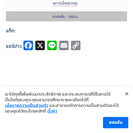
แท็ก:
Fa
X
Li
E
C
แชร์ข่าว:
ce
n
m
o
b
e
ai
p
o
l
y
o
Li
k
n
เราใช้คุกกี้เพื่อพัฒนาประสิทธิภาพ และประสบการณ์ที่ดีในการใช้
k
เว็บไซต์ของคุณ คุณสามารถศึกษารายละเอียดได้ที่
นโยบายความเป็นส่วนตัว
และสามารถจัดการความเป็นส่วนตัวเองได้
©2024 Copyright Institute of Dermatology Thailand
ของคุณได้เองโดยคลิกที่
ตั้งค่า
นโยบายการคุ้มครองข้อมูลส่วนบุคคล
นโยบายคุกกี้
ข้อตกลงการใช้งาน
ยอมรับ
ผู้เข้าชม [ahc_total_visits]