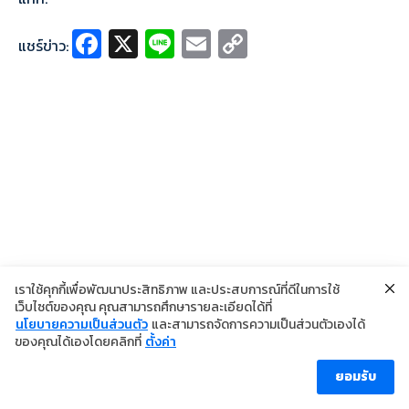
Fa
X
Li
E
C
แชร์ข่าว:
ce
n
m
o
b
e
ai
p
o
l
y
o
Li
k
n
k
เราใช้คุกกี้เพื่อพัฒนาประสิทธิภาพ และประสบการณ์ที่ดีในการใช้
เว็บไซต์ของคุณ คุณสามารถศึกษารายละเอียดได้ที่
นโยบายความเป็นส่วนตัว
และสามารถจัดการความเป็นส่วนตัวเองได้
©2024 Copyright Institute of Dermatology Thailand
ของคุณได้เองโดยคลิกที่
ตั้งค่า
นโยบายการคุ้มครองข้อมูลส่วนบุคคล
นโยบายคุกกี้
ข้อตกลงการใช้งาน
ยอมรับ
ผู้เข้าชม [ahc_total_visits]