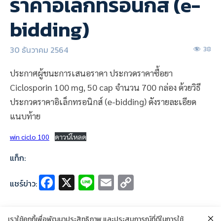
ราคาอิเล็กทรอนิกส์ (e-
bidding)
30 ธันวาคม 2564
38
ประกาศผู้ชนะการเสนอราคา ประกวดราคาซื้อยา
Ciclosporin 100 mg, 50 cap จำนวน 700 กล่อง ด้วยวิธี
ประกวดราคาอิเล็กทรอนิกส์ (e-bidding) ดังรายละเอียด
แนบท้าย
win ciclo 100
ดาวน์โหลด
แท็ก:
Fa
X
Li
E
C
แชร์ข่าว:
ce
n
m
o
b
e
ai
p
เราใช้คุกกี้เพื่อพัฒนาประสิทธิภาพ และประสบการณ์ที่ดีในการใช้