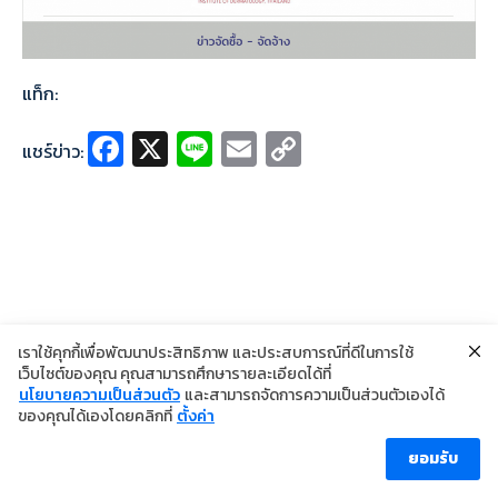
แท็ก:
Fa
X
Li
E
C
แชร์ข่าว:
ce
n
m
o
b
e
ai
p
o
l
y
o
Li
k
n
k
เราใช้คุกกี้เพื่อพัฒนาประสิทธิภาพ และประสบการณ์ที่ดีในการใช้
เว็บไซต์ของคุณ คุณสามารถศึกษารายละเอียดได้ที่
นโยบายความเป็นส่วนตัว
และสามารถจัดการความเป็นส่วนตัวเองได้
©2024 Copyright Institute of Dermatology Thailand
ของคุณได้เองโดยคลิกที่
ตั้งค่า
นโยบายการคุ้มครองข้อมูลส่วนบุคคล
นโยบายคุกกี้
ข้อตกลงการใช้งาน
ยอมรับ
ผู้เข้าชม [ahc_total_visits]