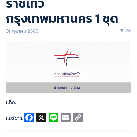
ราชเทวี
กรุงเทพมหานคร 1 ชุด
31 ตุลาคม 2563
76
แท็ก:
Fa
X
Li
E
C
แชร์ข่าว:
ce
n
m
o
b
e
ai
p