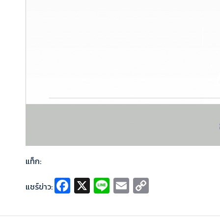
แท็ก:
Fa
X
Li
E
C
แชร์ข่าว:
ce
n
m
o
b
e
ai
p