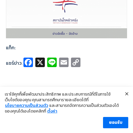
แท็ก:
Fa
X
Li
E
C
แชร์ข่าว:
ce
n
m
o
b
e
ai
p
o
l
y
เราใช้คุกกี้เพื่อพัฒนาประสิทธิภาพ และประสบการณ์ที่ดีในการใช้
o
Li
เว็บไซต์ของคุณ คุณสามารถศึกษารายละเอียดได้ที่
นโยบายความเป็นส่วนตัว
และสามารถจัดการความเป็นส่วนตัวเองได้
k
n
©2024 Copyright Institute of Dermatology Thailand
ของคุณได้เองโดยคลิกที่
ตั้งค่า
นโยบายการคุ้มครองข้อมูลส่วนบุคคล
k
นโยบายคุกกี้
ข้อตกลงการใช้งาน
ยอมรับ
ผู้เข้าชม [ahc_total_visits]