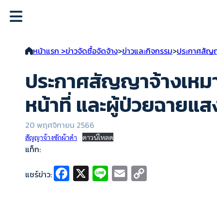
หน้าแรก >
ข่าวจัดซื้อจัดจ้าง
>
ข่าวและกิจกรรม
>
ประกาศสัญญาซ
ประกาศสัญญาจ้างเหมาซ
หน้าที่ และผู้ป่วยฉายแส
20 พฤศจิกายน 2566
สัญญาจ้างซักผ้าดำ
ดาวน์โหลด
แท็ก:
Fa
X
Li
E
C
แชร์ข่าว:
ce
n
m
o
b
e
ai
p