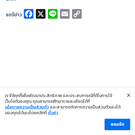
Fa
X
Li
E
C
แชร์ข่าว:
ce
n
m
o
b
e
ai
p
o
l
y
o
Li
k
n
k
เราใช้คุกกี้เพื่อพัฒนาประสิทธิภาพ และประสบการณ์ที่ดีในการใช้
เว็บไซต์ของคุณ คุณสามารถศึกษารายละเอียดได้ที่
นโยบายความเป็นส่วนตัว
และสามารถจัดการความเป็นส่วนตัวเองได้
©2024 Copyright Institute of Dermatology Thailand
ของคุณได้เองโดยคลิกที่
ตั้งค่า
นโยบายการคุ้มครองข้อมูลส่วนบุคคล
นโยบายคุกกี้
ข้อตกลงการใช้งาน
ยอมรับ
ผู้เข้าชม [ahc_total_visits]