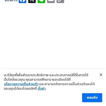
ce
n
m
o
b
e
ai
p
o
l
y
o
Li
k
n
k
เราใช้คุกกี้เพื่อพัฒนาประสิทธิภาพ และประสบการณ์ที่ดีในการใช้
เว็บไซต์ของคุณ คุณสามารถศึกษารายละเอียดได้ที่
นโยบายความเป็นส่วนตัว
และสามารถจัดการความเป็นส่วนตัวเองได้
©2024 Copyright Institute of Dermatology Thailand
ของคุณได้เองโดยคลิกที่
ตั้งค่า
นโยบายการคุ้มครองข้อมูลส่วนบุคคล
นโยบายคุกกี้
ข้อตกลงการใช้งาน
ยอมรับ
ผู้เข้าชม [ahc_total_visits]