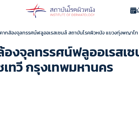
คากล้องจุลทรรศน์ฟลูออเรสเซนส์ สถาบันโรคผิวหนัง แขวงทุ่งพญาไท
องจุลทรรศน์ฟลูออเรสเซนส
ชเทวี กรุงเทพมหานคร