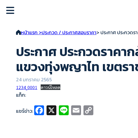
หน้าแรก >
ประกวด / ประกาศสอบราคา
> ประกาศ ประกวดรา
ประกาศ ประกวดราคากล้
แขวงทุ่งพญาไท เขตรา
24 มกราคม 2565
1234_0001
ดาวน์โหลด
แท็ก:
Fa
X
Li
E
C
แชร์ข่าว:
ce
n
m
o
b
e
ai
p