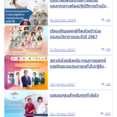
ประชาสัมพันธ์โครงการอบรม
o
l
y
บุคลากรทางห้องปฏิบัติการด้านโรค
ผิวหนัง ครั้งที่ 30
o
Li
16 มกราคม 2568
66
k
n
k
เรียนเชิญแพทย์ที่สนใจเข้าร่วม
ประชุมวิชาการประจำปี 2567
12 กันยายน 2567
99
สถาบันโรคผิวหนัง กรมการแพทย์
ขอเชิญชวนประชาชนทั่วไป/ผู้รับ
บริการสถาบันโรคผิวหนังร่วมงานวัน
สะเก็ดเงินโลก ประจำปี พ.ศ. 2567
28 ตุลาคม 2567
66
ขอขอบคุณสำหรับทุกกำลังใจ
02 ตุลาคม 2567
108