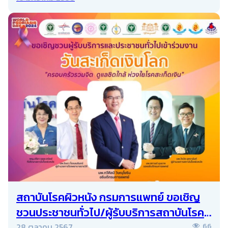
สถาบันโรคผิวหนัง กรมการแพทย์ ขอเชิญ
ชวนประชาชนทั่วไป/ผู้รับบริการสถาบันโรค
ผิวหนังร่วมงานวันสะเก็ดเงินโลก ประจำปี
28 ตุลาคม 2567
66