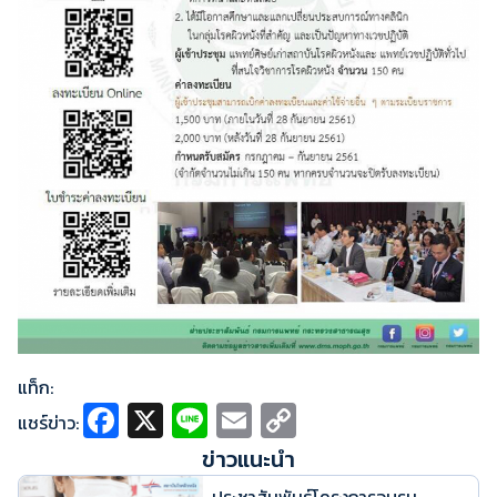
แท็ก:
Fa
X
Li
E
C
แชร์ข่าว:
ce
n
m
o
ข่าวแนะนำ
b
e
ai
p