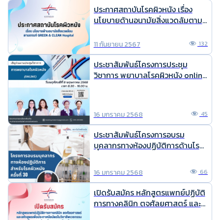
b
e
ai
p
ประกาศสถาบันโรคผิวหนัง เรื่อง
o
l
y
นโยบายด้านอนามัยสิ่งแวดล้มตาม
เกณฑ์ GREEN & CLEAN Hospital
o
Li
11 กันยายน 2567
132
k
n
k
ประชาสัมพันธ์โครงการประชุม
วิชาการ พยาบาลโรคผิวหนัง online
ประจำปี 2568
16 มกราคม 2568
45
ประชาสัมพันธ์โครงการอบรม
บุคลากรทางห้องปฏิบัติการด้านโรค
ผิวหนัง ครั้งที่ 30
16 มกราคม 2568
66
เปิดรับสมัคร หลักสูตรแพทย์ปฏิบัติ
การทางคลินิก ตจศัลยศาสตร์ และ
หลักสูตร เพื่อประกาศนียบัตรใน