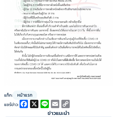
หน้าแรก
แท็ก:
Fa
X
Li
E
C
แชร์ข่าว:
ce
n
m
o
ข่าวแนะนำ