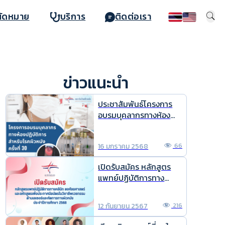
นัดหมาย
บริการ
ติดต่อเรา
ข่าวแนะนำ
ประชาสัมพันธ์โครงการ
อบรมบุคลากรทางห้อง
ปฏิบัติการด้านโรคผิวหนัง
ครั้งที่ 30
16 มกราคม 2568
66
เปิดรับสมัคร หลักสูตร
แพทย์ปฏิบัติการทาง
คลินิก ตจศัลยศาสตร์
และหลักสูตร เพื่อ
12 กันยายน 2567
216
ประกาศนียบัตรในวิชาชีพ
เวชกรรม ด้านเลเซอร์และ