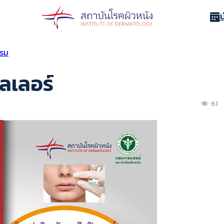
รรม
ิลเลอร์
61