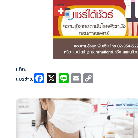
แท็ก:
Fa
X
Li
E
C
แชร์ข่าว:
ce
n
m
o
b
e
ai
p
o
l
y
o
Li
k
n
k