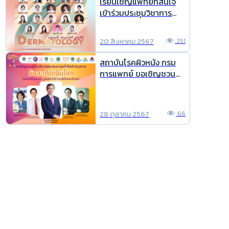
เรียนเชิญแพทย์ที่สนใจ
หัตการทางผิวหนัง ประจำ
เข้าร่วมประชุมวิชาการ
ปีการศึกษา 2568
ประจำปี 2567
Dermatology : vision
20 สิงหาคม 2567
251
beyond sight
สถาบันโรคผิวหนัง กรม
การแพทย์ ขอเชิญชวน
ประชาชนทั่วไป/ผู้รับ
บริการสถาบันโรคผิวหนัง
ร่วมงานวันสะเก็ดเงินโลก
28 ตุลาคม 2567
66
ประจำปี พ.ศ. 2567