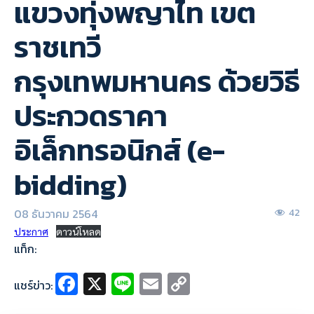
แขวงทุ่งพญาไท เขต
ราชเทวี
กรุงเทพมหานคร ด้วยวิธี
ประกวดราคา
อิเล็กทรอนิกส์ (e-
bidding)
08 ธันวาคม 2564
42
ประกาศ
ดาวน์โหลด
แท็ก:
Fa
X
Li
E
C
แชร์ข่าว:
ce
n
m
o