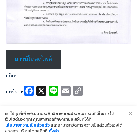
ดาวน์โหลดไฟล์
แท็ก:
Fa
X
Li
E
C
แชร์ข่าว:
ce
n
m
o
b
e
ai
p
เราใช้คุกกี้เพื่อพัฒนาประสิทธิภาพ และประสบการณ์ที่ดีในการใช้
o
l
y
เว็บไซต์ของคุณ คุณสามารถศึกษารายละเอียดได้ที่
นโยบายความเป็นส่วนตัว
และสามารถจัดการความเป็นส่วนตัวเองได้
o
Li
©2024 Copyright Institute of Dermatology Thailand
ของคุณได้เองโดยคลิกที่
ตั้งค่า
นโยบายการคุ้มครองข้อมูลส่วนบุคคล