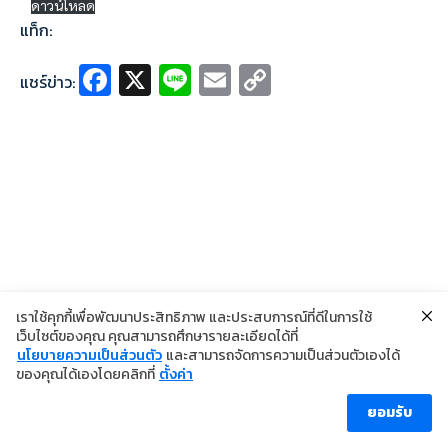
ดาวน์โหลด
แท็ก:
Fa
X
Li
E
C
แชร์ข่าว:
ce
n
m
o
b
e
ai
p
o
l
y
o
Li
k
n
k
เราใช้คุกกี้เพื่อพัฒนาประสิทธิภาพ และประสบการณ์ที่ดีในการใช้
เว็บไซต์ของคุณ คุณสามารถศึกษารายละเอียดได้ที่
นโยบายความเป็นส่วนตัว
และสามารถจัดการความเป็นส่วนตัวเองได้
©2024 Copyright Institute of Dermatology Thailand
ของคุณได้เองโดยคลิกที่
ตั้งค่า
นโยบายการคุ้มครองข้อมูลส่วนบุคคล
นโยบายคุกกี้
ข้อตกลงการใช้งาน
ยอมรับ
ผู้เข้าชม [ahc_total_visits]