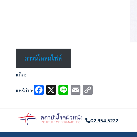
ดาวน์โหลดไฟล์
แท็ก:
Fa
X
Li
E
C
แชร์ข่าว:
ce
n
m
o
b
e
ai
p
o
l
y
02 354 5222
o
Li