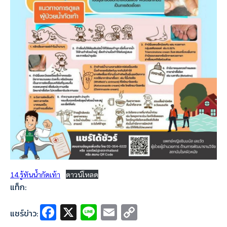
14.รู้ทันน้ำกัดเท้า
ดาวน์โหลด
แท็ก:
Fa
X
Li
E
C
แชร์ข่าว: