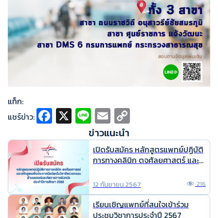
แท็ก:
Fa
X
Li
E
C
แชร์ข่าว:
ce
n
m
o
ข่าวแนะนำ
b
e
ai
p
เปิดรับสมัคร หลักสูตรแพทย์ปฏิบัติ
o
l
y
การทางคลินิก ตจศัลยศาสตร์ และ
หลักสูตร เพื่อประกาศนียบัตรใน
o
Li
วิชาชีพเวชกรรม ด้านเลเซอร์และหัต
12 กันยายน 2567
216
k
n
การทางผิวหนัง ประจำปีการศึกษา
2568
k
เรียนเชิญแพทย์ที่สนใจเข้าร่วม
ประชุมวิชาการประจำปี 2567