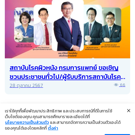
สถาบันโรคผิวหนัง กรมการแพทย์ ขอเชิญ
ชวนประชาชนทั่วไป/ผู้รับบริการสถาบันโรค
ผิวหนังร่วมงานวันสะเก็ดเงินโลก ประจำปี
28 ตุลาคม 2567
66
พ.ศ. 2567
เราใช้คุกกี้เพื่อพัฒนาประสิทธิภาพ และประสบการณ์ที่ดีในการใช้
เว็บไซต์ของคุณ คุณสามารถศึกษารายละเอียดได้ที่
นโยบายความเป็นส่วนตัว
และสามารถจัดการความเป็นส่วนตัวเองได้
©2024 Copyright Institute of Dermatology Thailand
ของคุณได้เองโดยคลิกที่
ตั้งค่า
นโยบายการคุ้มครองข้อมูลส่วนบุคคล