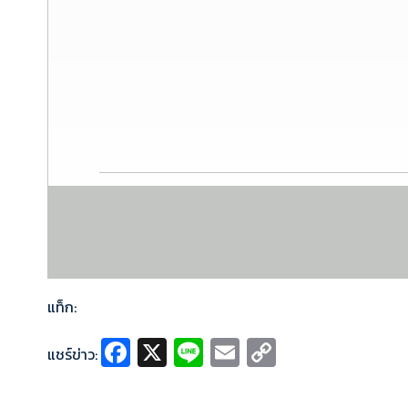
แท็ก:
Fa
X
Li
E
C
แชร์ข่าว:
ce
n
m
o