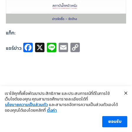
แท็ก:
Fa
X
Li
E
C
แชร์ข่าว:
ce
n
m
o
b
e
ai
p
o
l
y
o
Li
k
n
เราใช้คุกกี้เพื่อพัฒนาประสิทธิภาพ และประสบการณ์ที่ดีในการใช้
เว็บไซต์ของคุณ คุณสามารถศึกษารายละเอียดได้ที่
k
นโยบายความเป็นส่วนตัว
และสามารถจัดการความเป็นส่วนตัวเองได้
©2024 Copyright Institute of Dermatology Thailand
ของคุณได้เองโดยคลิกที่
ตั้งค่า
นโยบายการคุ้มครองข้อมูลส่วนบุคคล
นโยบายคุกกี้
ข้อตกลงการใช้งาน
ยอมรับ
ผู้เข้าชม [ahc_total_visits]