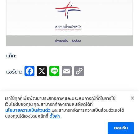
แท็ก:
Fa
X
Li
E
C
แชร์ข่าว:
ce
n
m
o
b
e
ai
p
o
l
y
เราใช้คุกกี้เพื่อพัฒนาประสิทธิภาพ และประสบการณ์ที่ดีในการใช้
เว็บไซต์ของคุณ คุณสามารถศึกษารายละเอียดได้ที่
o
Li
นโยบายความเป็นส่วนตัว
และสามารถจัดการความเป็นส่วนตัวเองได้
©2024 Copyright Institute of Dermatology Thailand
ของคุณได้เองโดยคลิกที่
ตั้งค่า
k
n
นโยบายการคุ้มครองข้อมูลส่วนบุคคล
นโยบายคุกกี้
ข้อตกลงการใช้งาน
k
ยอมรับ
ผู้เข้าชม [ahc_total_visits]