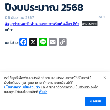
ปีงบประมาณ 2568
06 ธันวาคม 2567
3
สัญญาจ้างเหมาซักทำความสะอาดพร้อมรีดเสื้อฯ-สีดำ
ดาวน์โหลด
แท็ก:
Fa
X
Li
E
C
แชร์ข่าว:
ce
n
m
o
b
e
ai
p
o
l
y
o
Li
k
n
เราใช้คุกกี้เพื่อพัฒนาประสิทธิภาพ และประสบการณ์ที่ดีในการใช้
เว็บไซต์ของคุณ คุณสามารถศึกษารายละเอียดได้ที่
k
นโยบายความเป็นส่วนตัว
และสามารถจัดการความเป็นส่วนตัวเองได้
©2024 Copyright Institute of Dermatology Thailand
ของคุณได้เองโดยคลิกที่
ตั้งค่า
นโยบายการคุ้มครองข้อมูลส่วนบุคคล
นโยบายคุกกี้
ข้อตกลงการใช้งาน
ยอมรับ
ผู้เข้าชม [ahc_total_visits]