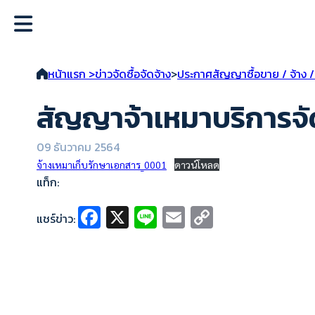
หน้าแรก >
ข่าวจัดซื้อจัดจ้าง
>
ประกาศสัญญาซื้อขาย / จ้าง / 
สัญญาจ้าเหมาบริการจั
09 ธันวาคม 2564
จ้างเหมาเก็บรักษาเอกสาร_0001
ดาวน์โหลด
แท็ก:
Fa
X
Li
E
C
แชร์ข่าว:
ce
n
m
o
b
e
ai
p
o
l
y
o
Li