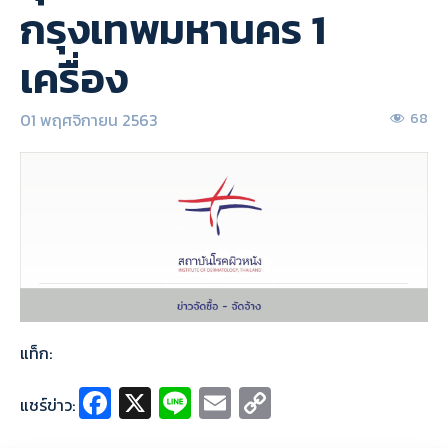
กรุงเทพมหานคร 1
เครื่อง
01 พฤศจิกายน 2563
68
แท็ก:
Fa
X
Li
E
C
แชร์ข่าว:
ce
n
m
o