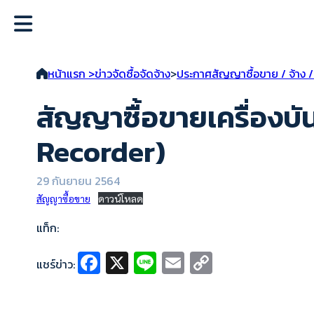
หน้าแรก >
ข่าวจัดซื้อจัดจ้าง
>
ประกาศสัญญาซื้อขาย / จ้าง / 
สัญญาซื้อขายเครื่องบัน
Recorder)
29 กันยายน 2564
สัญญาซื้อขาย
ดาวน์โหลด
แท็ก:
Fa
X
Li
E
C
แชร์ข่าว:
ce
n
m
o
b
e
ai
p