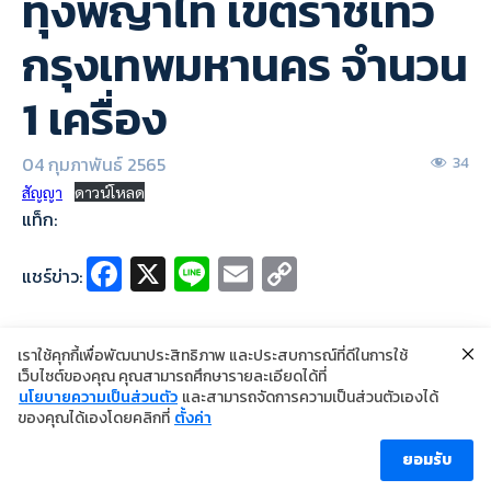
ทุ่งพญาไท เขตราชเทวี
กรุงเทพมหานคร จำนวน
1 เครื่อง
04 กุมภาพันธ์ 2565
34
สัญญา
ดาวน์โหลด
แท็ก:
Fa
X
Li
E
C
แชร์ข่าว:
ce
n
m
o
b
e
ai
p
เราใช้คุกกี้เพื่อพัฒนาประสิทธิภาพ และประสบการณ์ที่ดีในการใช้
o
l
y
เว็บไซต์ของคุณ คุณสามารถศึกษารายละเอียดได้ที่
นโยบายความเป็นส่วนตัว
และสามารถจัดการความเป็นส่วนตัวเองได้
o
Li
©2024 Copyright Institute of Dermatology Thailand
ของคุณได้เองโดยคลิกที่
ตั้งค่า
นโยบายการคุ้มครองข้อมูลส่วนบุคคล
k
n
นโยบายคุกกี้
ข้อตกลงการใช้งาน
ยอมรับ
k
ผู้เข้าชม [ahc_total_visits]