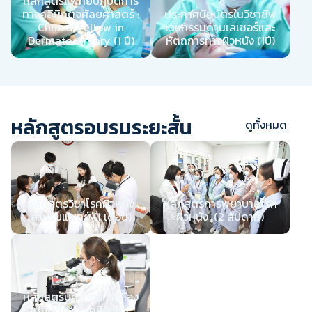
หลักสูตรแพทย์ปฏิบัติการ
ทางคลินิกตจศัลยศาสตร์ :
ประกาศนียบัตรในวิชาชีพ
Clinical Fellow in
เวชกรรมด้านเลเซอร์และ
Dermatosurgery (1 ปี)
หัตถการทางผิวหนัง (1ปี)
หลักสูตรอบรมระยะสั้น
ดูทั้งหมด
หลักสูตรวิชาโรคผิวหนัง
หลักสูตรการพยาบาลโรค
สำหรับแพทย์ (1 เดือน)
ผิวหนัง (2 สัปดาห์)
หลักสูตรบุคลากรทางห้อง
ปฏิบัติการโรคผิวหนัง