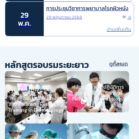
การประชุมวิชาการพยาบาลโรคผิวหนัง
29
29 พฤษภาคม 2568
0
พ.ค.
อ่านเพิ่มเติม
หลักสูตรอบรมระยะยาว
ดูทั้งหมด
หลักสูตรแพทย์ปฏิบัติการ
สาขาตจวิทยา : Clinical
หลักสูตรแพทย์ประจำบ้าน
Fellow in Dermatology
สาขาตจวิทยา : Residency
(2 ปี)
Training in Dermatology
(4 ปี)