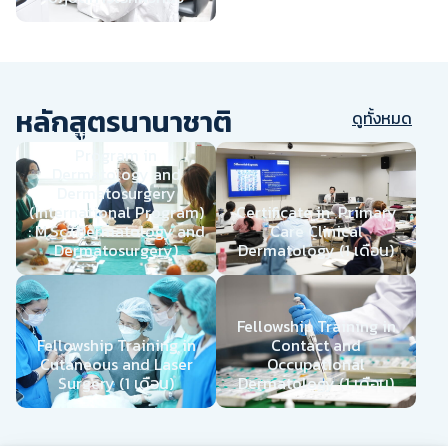
หลักสูตรนานาชาติ
ดูทั้งหมด
Master of Science
Program in
Dermatology and
Dermatosurgery
(International Program)
Certificate in Primary
: M.Sc.(Dermatology and
Care Clinical
Dermatosurgery)
Dermatology (1 เดือน)
Fellowship Training in
Contact and
Fellowship Training in
Occupational
Cutaneous and Laser
Dermatology (1 เดือน)
Surgery (1 เดือน)