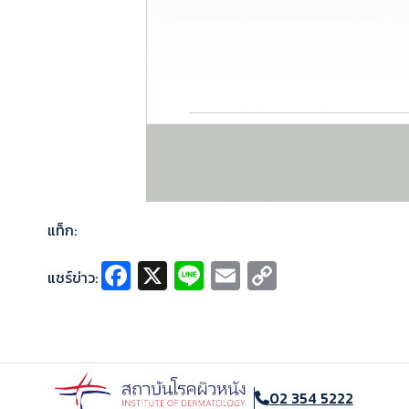
แท็ก:
Fa
X
Li
E
C
แชร์ข่าว:
ce
n
m
o
b
e
ai
p
o
l
y
o
Li
02 354 5222