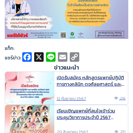
แท็ก:
Fa
X
Li
E
C
แชร์ข่าว:
ce
n
m
o
ข่าวแนะนำ
b
e
ai
p
เปิดรับสมัคร หลักสูตรแพทย์ปฏิบัติ
o
l
y
การทางคลินิก ตจศัลยศาสตร์ และ
หลักสูตร เพื่อประกาศนียบัตรใน
o
Li
วิชาชีพเวชกรรม ด้านเลเซอร์และหัต
12 กันยายน 2567
216
k
n
การทางผิวหนัง ประจำปีการศึกษา
2568
k
เรียนเชิญแพทย์ที่สนใจเข้าร่วม
ประชุมวิชาการประจำปี 2567
Dermatology : vision beyond
sight
20 สิงหาคม 2567
251