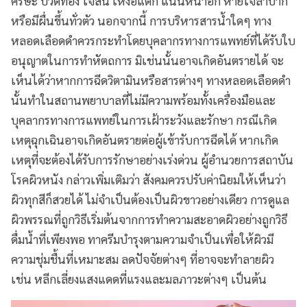
ศีรษะ ปวดท้อง ใจสั่น เหงื่อแตก แน่นหน้าอก หายใจลำบาก
หรือมีผื่นขึ้นทั่วตัว นอกจากนี้ การบริหารสารน้ำใดๆ ทาง
หลอดเลือดดำควรกระทำโดยบุคลากรทางการแพทย์ที่ได้รับใบ
อนุญาตในการทำหัตถการ มิเช่นนั้นอาจเกิดอันตรายได้ จะ
เห็นได้ว่าหากการฉีดวิตามินหรือสารต่างๆ ทางหลอดเลือดดำ
นั้นทำในสถานพยาบาลที่ไม่มีความพร้อมทั้งเครื่องมือและ
บุคลากรทางการแพทย์ในการเฝ้าระวังและรักษา กรณีเกิด
เหตุฉุกเฉินอาจเกิดอันตรายต่อผู้เข้ารับการฉีดได้ หากเกิด
เหตุที่จะต้องได้รับการรักษาอย่างเร่งด่วน ผู้อำนวยการสถาบัน
โรคผิวหนัง กล่าวเพิ่มเติมว่า สังคมควรปรับค่านิยมให้เห็นว่า
ผิวทุกสีก็สวยได้ ไม่จำเป็นต้องเป็นผิวขาวอย่างเดียว การดูแล
ผิวพรรณที่ถูกวิธีเริ่มต้นจากการทำความสะอาดผิวอย่างถูกวิธี
ดื่มน้ำที่เพียงพอ ทาครีมบำรุงตามความจำเป็นเพื่อให้ผิวมี
ความชุ่มชื้นที่เหมาะสม ลดปัจจัยต่างๆ ที่อาจจะทำลายผิว
เช่น หลีกเลี่ยงแสงแดดที่แรงและมลภาวะต่างๆ เป็นต้น