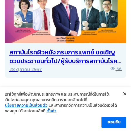
สถาบันโรคผิวหนัง กรมการแพทย์ ขอเชิญ
ชวนประชาชนทั่วไป/ผู้รับบริการสถาบันโรค
ผิวหนังร่วมงานวันสะเก็ดเงินโลก ประจำปี
28 ตุลาคม 2567
66
พ.ศ. 2567
เราใช้คุกกี้เพื่อพัฒนาประสิทธิภาพ และประสบการณ์ที่ดีในการใช้
เว็บไซต์ของคุณ คุณสามารถศึกษารายละเอียดได้ที่
นโยบายความเป็นส่วนตัว
และสามารถจัดการความเป็นส่วนตัวเองได้
©2024 Copyright Institute of Dermatology Thailand
ของคุณได้เองโดยคลิกที่
ตั้งค่า
นโยบายการคุ้มครองข้อมูลส่วนบุคคล
นโยบายคุกกี้
ข้อตกลงการใช้งาน
ยอมรับ
ผู้เข้าชม [ahc_total_visits]