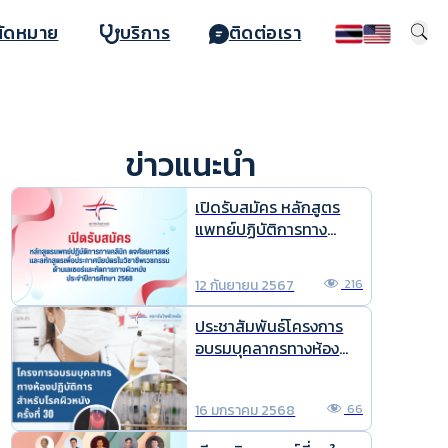
นัดหมาย
บริการ
ติดต่อเรา
ข่าวแนะนำ
เปิดรับสมัคร หลักสูตร
แพทย์ปฏิบัติการทาง
คลินิก ตจศัลยศาสตร์
และหลักสูตร เพื่อ
12 กันยายน 2567
216
ประกาศนียบัตรในวิชาชีพ
เวชกรรม ด้านเลเซอร์และ
ประชาสัมพันธ์โครงการ
หัตการทางผิวหนัง ประจำ
อบรมบุคลากรทางห้อง
ปีการศึกษา 2568
ปฏิบัติการด้านโรคผิวหนัง
ครั้งที่ 30
16 มกราคม 2568
66