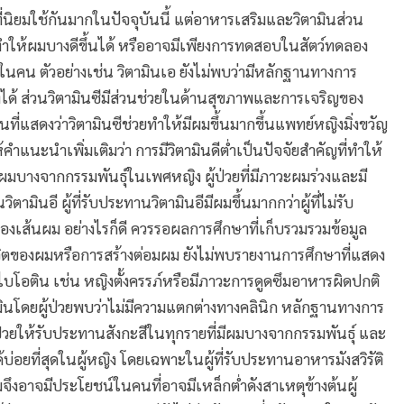
นิยมใช้กันมากในปัจจุบันนี้ แต่อาหารเสริมและวิตามินส่วน
ทำให้ผมบางดีขึ้นได้ หรืออาจมีเพียงการทดสอบในสัตว์ทดลอง
นคน ตัวอย่างเช่น วิตามินเอ ยังไม่พบว่ามีหลักฐานทางการ
ได้ ส่วนวิตามินซีมีส่วนช่วยในด้านสุขภาพและการเจริญของ
่แสดงว่าวิตามินซีช่วยทำให้มีผมขึ้นมากขึ้นแพทย์หญิงมิ่งขวัญ
ำแนะนำเพิ่มเติมว่า การมีวิตามินดีต่ำเป็นปัจจัยสำคัญที่ทำให้
ผมบางจากกรรมพันธุ์ในเพศหญิง ผู้ป่วยที่มีภาวะผมร่วงและมี
ามินอี ผู้ที่รับประทานวิตามินอีมีผมขึ้นมากกว่าผู้ที่ไม่รับ
องเส้นผม อย่างไรก็ดี ควรรอผลการศึกษาที่เก็บรวมรวมข้อมูล
ชีวิตของผมหรือการสร้างต่อมผม ยังไม่พบรายงานการศึกษาที่แสดง
ดไบโอติน เช่น หญิงตั้งครรภ์หรือมีภาวะการดูดซึมอาหารผิดปกติ
ินโดยผู้ป่วยพบว่าไม่มีความแตกต่างทางคลินิก หลักฐานทางการ
่วยให้รับประทานสังกะสีในทุกรายที่มีผมบางจากกรรมพันธุ์ และ
อยที่สุดในผู้หญิง โดยเฉพาะในผู้ที่รับประทานอาหารมังสวิรัติ
งอาจมีประโยชน์ในคนที่อาจมีเหล็กต่ำดังสาเหตุข้างต้นผู้