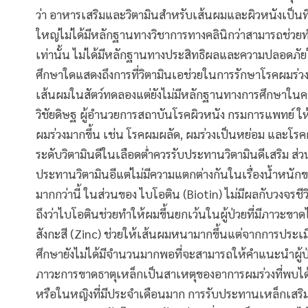
ว่า อาหารเสริมและวิตามินสำหรับเส้นผมและผิวหนังเป็นที่
ใหญ่ไม่ได้มีหลักฐานทางวิชาการทางคลินิกว่าสามารถช่วย
เท่านั้น ไม่ได้มีหลักฐานทางประสิทธิผลและความปลอดภัยใ
ศึกษาใดแสดงถึงการที่วิตามินเอช่วยในการรักษาโรคผมร่วง
เส้นผมในสัตว์ทดลองแต่ยังไม่มีหลักฐานทางการศึกษาในคนที
วิชัยดิษฐ ผู้อำนวยการสถาบันโรคผิวหนัง กรมการแพทย์ ให้ค
ผมร่วงมากขึ้น เช่น โรคผมผลัด, ผมร่วงเป็นหย่อม และโรค
ระดับวิตามินดีในเลือดต่ำควรรับประทานวิตามินดีเสริม ส่วนวิต
ประทานวิตามินอีแต่ไม่มีความแตกต่างกันในเรื่องน้ำหนักข
มากกว่านี้ ในส่วนของ ไบโอติน (Biotin) ไม่มีผลกับวงจร
ถึงว่าไบโอตินช่วยทำให้ผมขึ้นยกเว้นในผู้ป่วยที่มีภาวะขา
สังกะสี (Zinc) ช่วยให้เส้นผมหนามากขึ้นแต่จากการประเม
ศึกษายังไม่ได้มีจำนวนมากพอที่จะสามารถให้คำแนะนำผู้ป
ภาวะการขาดธาตุเหล็กเป็นสาเหตุของอาการผมร่วงที่พบได้บ่
หรือในหญิงที่มีประจำเดือนมาก การรับประทานเหล็กเสริมจึ