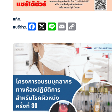
แท็ก:
Fa
X
Li
E
C
แชร์ข่าว:
ce
n
m
o
b
e
ai
p
o
l
y
o
Li
k
n
k