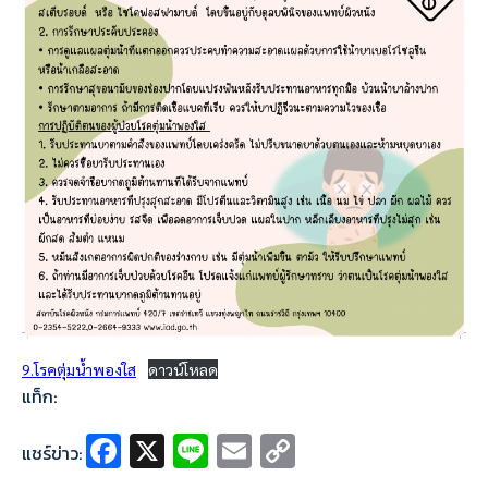
9.โรคตุ่มน้ำพองใส
ดาวน์โหลด
แท็ก:
Fa
X
Li
E
C
แชร์ข่าว:
ce
n
m
o