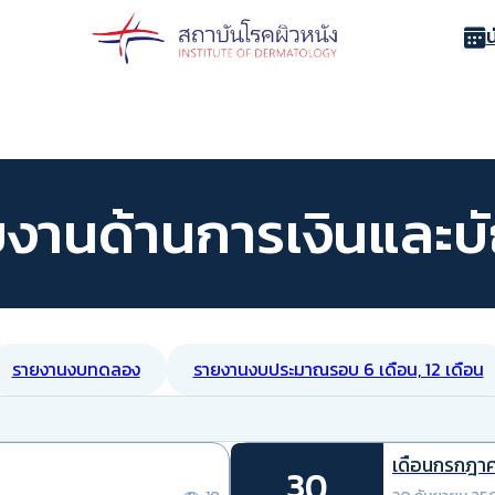
งานด้านการเงินและบ
รายงานงบทดลอง
รายงานงบประมาณรอบ 6 เดือน, 12 เดือน
เดือนกรกฎา
30