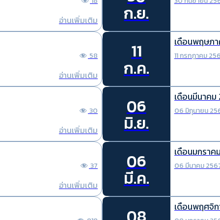
18
30 กันยายน 25
ก.ย.
อ่านเพิ่มเติม
เดือนพฤษภา
11
58
11 กรกฎาคม 25
ก.ค.
อ่านเพิ่มเติม
เดือนมีนาคม
06
30
06 มิถุนายน 25
มิ.ย.
อ่านเพิ่มเติม
เดือนมกราค
06
37
06 มีนาคม 256
มี.ค.
อ่านเพิ่มเติม
เดือนพฤศจิ
08