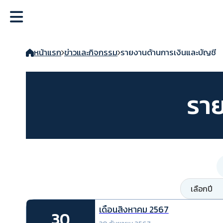
หน้าแรก
ข่าวและกิจกรรม
รายงานด้านการเงินและบัญชี
ราย
เดือนสิงหาคม 2567
30