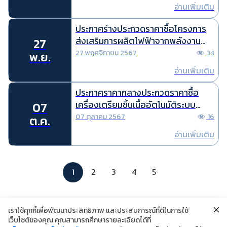
การ ปีงบประมาณ พ.ศ. 2568 ด้วยวิธี
อ่านเพิ่มเติม
ประกวดราคาอิเล็กทรอนิกส์ (e-
bidding)
ประกาศร่างประกวดราคาซื้อโครงการ
ส่งเสริมการผลิตไฟฟ้าจากพลังงาน
27
หมุนเวียนแบบมุ่งเป้ากับกองทุนพัฒนา
27 พฤศจิกายน 2567
34
พ.ย.
ไฟฟ้า เพื่อกิจการตามมาตรา 97(4)
อ่านเพิ่มเติม
ประจำปีงบประมาณ พ.ศ. 2567 ด้วยวิธี
ประกวดราคาอิเล็กทรอนิกส์ (e-
ประกาศราคากลางประกวดราคาซื้อ
bidding)
เครื่องเตรียมชิ้นเนื้ออัตโนมัติระบบ
07
ปิด(Tissue Processor) สถาบันโรค
07 ตุลาคม 2567
16
ต.ค.
ผิวหนัง แขวงทุ่งพญาไท เขตราชเทวี
อ่านเพิ่มเติม
กรุงเทพมหานคร 1 เครื่อง ด้วยวิธี
ประกวดราคาอิเล็กทรอนิกส์ (e-
bidding)
1
2
3
4
5
เราใช้คุกกี้เพื่อพัฒนาประสิทธิภาพ และประสบการณ์ที่ดีในการใช้
เว็บไซต์ของคุณ คุณสามารถศึกษารายละเอียดได้ที่