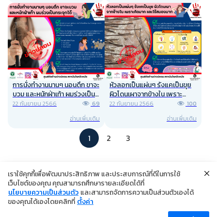
การนั่งทำงานนานๆ นอนดึก ขาจะ
หัวลอกเป็นแผ่นๆ รังแคเป็นขุย
บวม และหนักฝ่าเท้า ผมร่วงเป็นก
ผิวโดนเผาจากข้างใน เพราะ
ระจุกได้ จริงหรือไม่?
คิดมาก และใช้สมองมาก จริง
22 กันยายน 2566
69
22 กันยายน 2566
100
หรือไม่?
อ่านเพิ่มเติม
อ่านเพิ่มเติม
1
2
3
เราใช้คุกกี้เพื่อพัฒนาประสิทธิภาพ และประสบการณ์ที่ดีในการใช้
เว็บไซต์ของคุณ คุณสามารถศึกษารายละเอียดได้ที่
นโยบายความเป็นส่วนตัว
และสามารถจัดการความเป็นส่วนตัวเองได้
ของคุณได้เองโดยคลิกที่
ตั้งค่า
©2024 Copyright Institute of Dermatology Thailand
นโยบายการคุ้มครองข้อมูลส่วนบุคคล