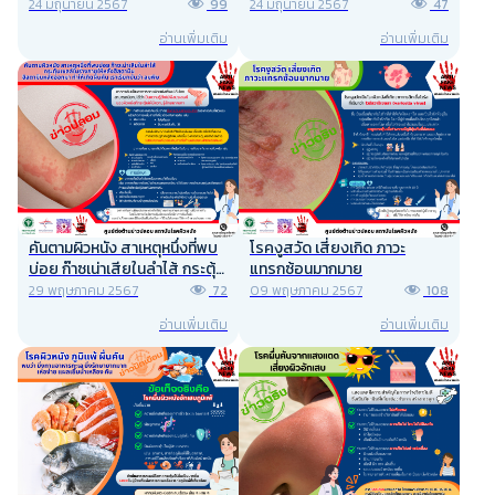
ไทรอยด์ต่ำ
ร่างกายที่ผิดปกติ
24 มิถุนายน 2567
99
24 มิถุนายน 2567
47
อ่านเพิ่มเติม
อ่านเพิ่มเติม
คันตามผิวหนัง สาเหตุหนึ่งที่พบ
โรคงูสวัด เสี่ยงเกิด ภาวะ
บ่อย ก๊าซเน่าเสียในลำไส้ กระตุ้น
แทรกซ้อนมากมาย
เซลล์ในร่างกายให้หลั่งฮิสตามีน
29 พฤษภาคม 2567
72
09 พฤษภาคม 2567
108
ฮิสตามีนหลั่งออกมา ทำให้เกิด
อ่านเพิ่มเติม
อ่านเพิ่มเติม
ผื่นคัน เราเรียกมันว่า ลมพิษ