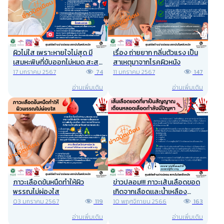
ผิวไม่ใส เพราะหายใจไม่สุด มี
เรื่อง ถ่ายยาก กลิ่นตัวแรง เป็น
เสมหะพิษที่ขับออกไม่หมด สะสม
สาเหตุมาจากโรคผิวหนัง
ที่ปอด
17 มกราคม 2567
74
11 มกราคม 2567
147
อ่านเพิ่มเติม
อ่านเพิ่มเติม
ภาวะเลือดข้นหนืดทำให้ผิว
ข่าวปลอม!!! ภาวะเส้นเลือดขอด
พรรณไม่ผ่องใส
เกิดจากเลือดเเละน้ำเหลือง
สกปรก
03 มกราคม 2567
119
10 พฤศจิกายน 2566
163
อ่านเพิ่มเติม
อ่านเพิ่มเติม