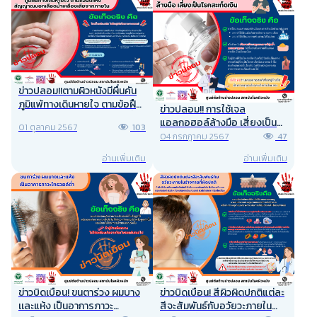
ข่าวปลอม!!ตามผิวหนังมีผื่นคัน
ภูมิแพ้ทางเดินหายใจ ตามข้อฝืด
ข่าวปลอม!! การใช้เจล
แห้ง สัญญาณบ่งบอกเลือดน้ำ
แอลกอฮอล์ล้างมือ เสี่ยงเป็น
01 ตุลาคม 2567
103
เหลืองเสียจากภายใน
โรคสะเก็ดเงิน
04 กรกฎาคม 2567
47
อ่านเพิ่มเติม
อ่านเพิ่มเติม
ข่าวบิดเบือน! ขนตาร่วง ผมบาง
ข่าวบิดเบือน! สีผิวผิดปกติแต่ละ
เเละแห้ง เป็นอาการภาวะ
สีจะสัมพันธ์กับอวัยวะภายใน